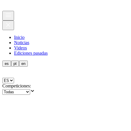
Inicio
Noticias
Videos
Ediciones pasadas
es
pt
en
Competiciones
: