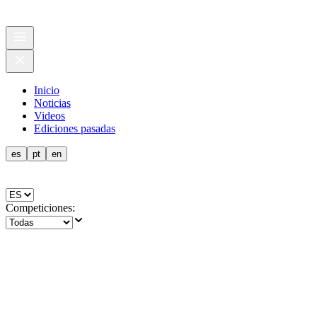
Inicio
Noticias
Videos
Ediciones pasadas
es
pt
en
Competiciones
: