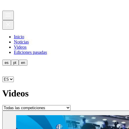
Inicio
Noticias
Videos
Ediciones pasadas
es
pt
en
Videos