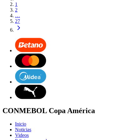
1
2
…
27
CONMEBOL Copa América
Inicio
Noticias
Videos