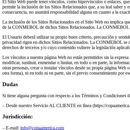
El Sitio Web puede tener vínculos, como hipervínculos o enlaces, qu
permite la inclusión de los Sitios Relacionados que, a su leal saber y
consecuencia, no asumirá responsabilidad alguna en cuanto a la exacti
La inclusión de los Sitios Relacionados en el Sitio Web no implica q
de la CONMEBOL de dichos Sitios Relacionados. La CONMEBOL incluye
El Usuario deberá utilizar su propio buen criterio, precaución y senti
privacidad rigen en dichos Sitios Relacionados. La CONMEBOL se rese
derechos de terceros y/o cuyo contenido vulnere la legislación aplicabl
Los vínculos a nuestra página Web no están permitidos sin la expresa
modificar, sustituir, enmendar o limitar, en todo o en parte, la infor
otras personas, crear o instalar vínculos desde su propia página Web 
otra forma), ni en todo ni en parte, sin el previo consentimiento por
Dudas
Si tiene alguna pregunta con respecto a los Términos y Condiciones de
– Desde nuestro Servicio AL CLIENTE en línea (https://copaamerica.
Jurisdicción:
– E-mail:
info@copaamerica.com