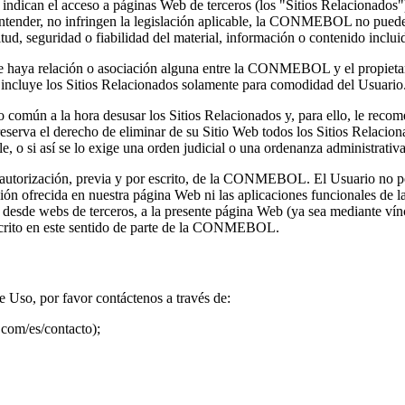
e indican el acceso a páginas Web de terceros (los "Sitios Relacionad
 entender, no infringen la legislación aplicable, la CONMEBOL no puede 
tud, seguridad o fiabilidad del material, información o contenido inclui
ue haya relación o asociación alguna entre la CONMEBOL y el propietar
 los Sitios Relacionados solamente para comodidad del Usuario. Este
do común a la hora desusar los Sitios Relacionados y, para ello, le rec
rva el derecho de eliminar de su Sitio Web todos los Sitios Relaciona
e, o si así se lo exige una orden judicial o una ordenanza administrativa
 autorización, previa y por escrito, de la CONMEBOL. El Usuario no pod
mación ofrecida en nuestra página Web ni las aplicaciones funcionales de
o desde webs de terceros, a la presente página Web (ya sea mediante ví
 escrito en este sentido de parte de la CONMEBOL.
 Uso, por favor contáctenos a través de:
com/es/contacto);