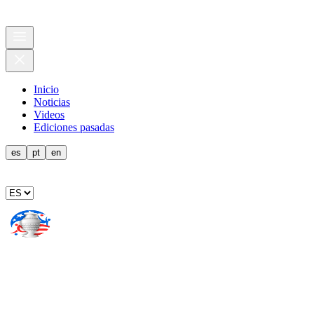
Inicio
Noticias
Videos
Ediciones pasadas
es
pt
en