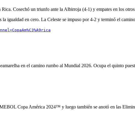
ca. Cosechó un triunfo ante la Albirroja (4-1) y empates en los otros 
as la igualdad en cero. La Celeste se impuso por 4-2 y terminó el camin
nnel=CopaAm%C3%A9rica
rdeamarelha en el camino rumbo al Mundial 2026. Ocupa el quinto puesto
EBOL Copa América 2024™ y luego también se anotó en las Eliminatori