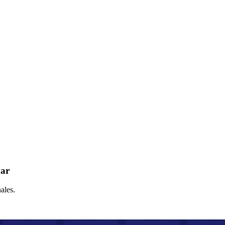
ñar
ales.