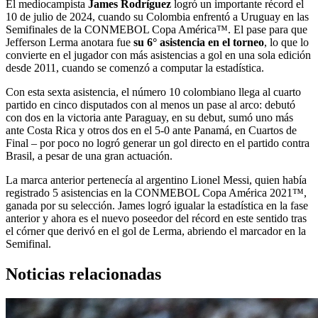
El mediocampista
James Rodríguez
logró un importante récord el
10 de julio de 2024, cuando su Colombia enfrentó a Uruguay en las
Semifinales de la CONMEBOL Copa América™. El pase para que
Jefferson Lerma anotara fue
su 6° asistencia en el torneo
, lo que lo
convierte en el jugador con más asistencias a gol en una sola edición
desde 2011, cuando se comenzó a computar la estadística.
Con esta sexta asistencia, el número 10 colombiano llega al cuarto
partido en cinco disputados con al menos un pase al arco: debutó
con dos en la victoria ante Paraguay, en su debut, sumó uno más
ante Costa Rica y otros dos en el 5-0 ante Panamá, en Cuartos de
Final – por poco no logró generar un gol directo en el partido contra
Brasil, a pesar de una gran actuación.
La marca anterior pertenecía al argentino Lionel Messi, quien había
registrado 5 asistencias en la CONMEBOL Copa América 2021™,
ganada por su selección. James logró igualar la estadística en la fase
anterior y ahora es el nuevo poseedor del récord en este sentido tras
el córner que derivó en el gol de Lerma, abriendo el marcador en la
Semifinal.
Noticias relacionadas