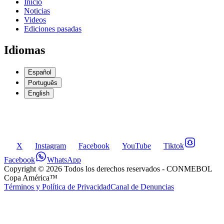
Inicio
Noticias
Videos
Ediciones pasadas
Idiomas
Español
Português
English
X
Instagram
Facebook
YouTube
Tiktok
Facebook
WhatsApp
Copyright ©
2026
Todos los derechos reservados
- CONMEBOL
Copa América™
Términos y Política de Privacidad
Canal de Denuncias