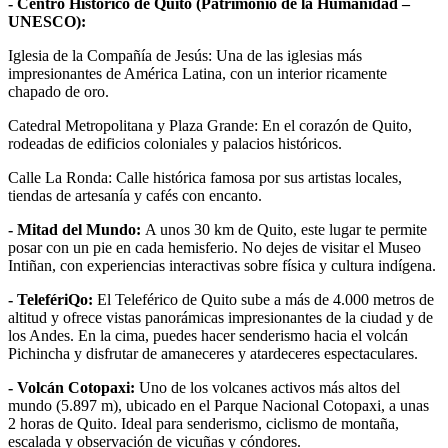
- Centro Histórico de Quito (Patrimonio de la Humanidad –
UNESCO):
Iglesia de la Compañía de Jesús: Una de las iglesias más
impresionantes de América Latina, con un interior ricamente
chapado de oro.
Catedral Metropolitana y Plaza Grande: En el corazón de Quito,
rodeadas de edificios coloniales y palacios históricos.
Calle La Ronda: Calle histórica famosa por sus artistas locales,
tiendas de artesanía y cafés con encanto.
- Mitad del Mundo:
A unos 30 km de Quito, este lugar te permite
posar con un pie en cada hemisferio. No dejes de visitar el Museo
Intiñan, con experiencias interactivas sobre física y cultura indígena.
- TelefériQo:
El Teleférico de Quito sube a más de 4.000 metros de
altitud y ofrece vistas panorámicas impresionantes de la ciudad y de
los Andes. En la cima, puedes hacer senderismo hacia el volcán
Pichincha y disfrutar de amaneceres y atardeceres espectaculares.
- Volcán Cotopaxi:
Uno de los volcanes activos más altos del
mundo (5.897 m), ubicado en el Parque Nacional Cotopaxi, a unas
2 horas de Quito. Ideal para senderismo, ciclismo de montaña,
escalada y observación de vicuñas y cóndores.