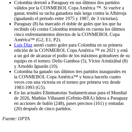
Colombia derrotó a Paraguay en sus últimos dos partidos
válidos por la CONMEBOL Copa América ™. Si vuelve a
ganar, tendrá su racha ganadora más larga contra la Albirroja
(igualando el periodo entre 1975 y 1987, de 3 victorias).
Paraguay (8) ha marcado el doble de goles que los que ha
recibido (4) contra Colombia teniendo en cuenta los últimos
cinco enfrentamientos directos de la CONMEBOL Copa
América™ (G2, E1, P2).
Luis Díaz
anotó cuatro goles para Colombia en su primera
edición de la CONMEBOL Copa América ™ en 2021 y está
a un gol de alcanzar el podio de los máximos goleadores de su
equipo en el torneo: Delio Gamboa (5), Víctor Aristizábal (8)
y Arnoldo Iguarán (10).
Colombia ha ganado sus últimos tres partidos inaugurales en
la CONMEBOL Copa América™ y busca hacerlo cuatro
veces con una victoria en el torneo por primera vez desde
1983-1993 (G5).
En las actuales Eliminatorias Sudamericanas para el Mundial
de 2026, Mathías Villasanti (Grêmio-BRA) lidera a Paraguay
en acciones de balón (248), pases precisos (161) y entradas
(20) después de cinco partidos.
Fuente: OPTA