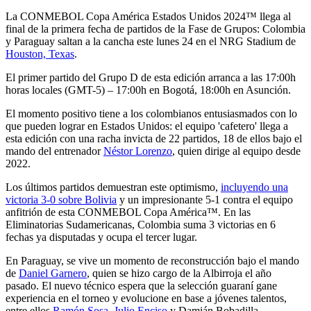
La CONMEBOL Copa América Estados Unidos 2024™ llega al
final de la primera fecha de partidos de la Fase de Grupos: Colombia
y Paraguay saltan a la cancha este lunes 24 en el NRG Stadium de
Houston, Texas
.
El primer partido del Grupo D de esta edición arranca a las 17:00h
horas locales (GMT-5) – 17:00h en Bogotá, 18:00h en Asunción.
El momento positivo tiene a los colombianos entusiasmados con lo
que pueden lograr en Estados Unidos: el equipo 'cafetero' llega a
esta edición con una racha invicta de 22 partidos, 18 de ellos bajo el
mando del entrenador
Néstor Lorenzo
, quien dirige al equipo desde
2022.
Los últimos partidos demuestran este optimismo,
incluyendo una
victoria 3-0 sobre Bolivia
y un impresionante 5-1 contra el equipo
anfitrión de esta CONMEBOL Copa América™. En las
Eliminatorias Sudamericanas, Colombia suma 3 victorias en 6
fechas ya disputadas y ocupa el tercer lugar.
En Paraguay, se vive un momento de reconstrucción bajo el mando
de
Daniel Garnero
, quien se hizo cargo de la Albirroja el año
pasado. El nuevo técnico espera que la selección guaraní gane
experiencia en el torneo y evolucione en base a jóvenes talentos,
entre ellos
Ramón Sosa, Julio Enciso
y Damián Bobadilla.