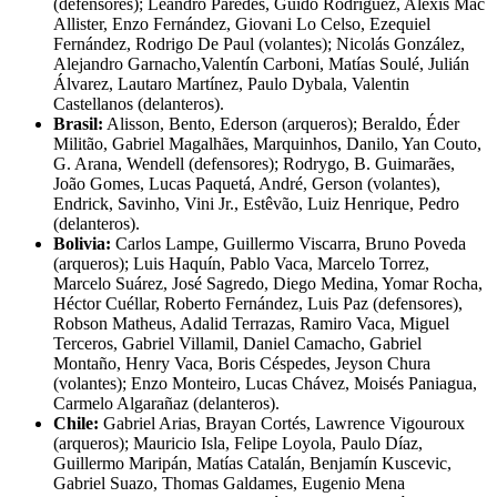
(defensores); Leandro Paredes, Guido Rodríguez, Alexis Mac
Allister, Enzo Fernández, Giovani Lo Celso, Ezequiel
Fernández, Rodrigo De Paul (volantes); Nicolás González,
Alejandro Garnacho,Valentín Carboni, Matías Soulé, Julián
Álvarez, Lautaro Martínez, Paulo Dybala, Valentin
Castellanos (delanteros).
Brasil:
Alisson, Bento, Ederson (arqueros); Beraldo, Éder
Militão, Gabriel Magalhães, Marquinhos, Danilo, Yan Couto,
G. Arana, Wendell (defensores); Rodrygo, B. Guimarães,
João Gomes, Lucas Paquetá, André, Gerson (volantes),
Endrick, Savinho, Vini Jr., Estêvão, Luiz Henrique, Pedro
(delanteros).
Bolivia:
Carlos Lampe, Guillermo Viscarra, Bruno Poveda
(arqueros); Luis Haquín, Pablo Vaca, Marcelo Torrez,
Marcelo Suárez, José Sagredo, Diego Medina, Yomar Rocha,
Héctor Cuéllar, Roberto Fernández, Luis Paz (defensores),
Robson Matheus, Adalid Terrazas, Ramiro Vaca, Miguel
Terceros, Gabriel Villamil, Daniel Camacho, Gabriel
Montaño, Henry Vaca, Boris Céspedes, Jeyson Chura
(volantes); Enzo Monteiro, Lucas Chávez, Moisés Paniagua,
Carmelo Algarañaz (delanteros).
Chile:
Gabriel Arias, Brayan Cortés, Lawrence Vigouroux
(arqueros); Mauricio Isla, Felipe Loyola, Paulo Díaz,
Guillermo Maripán, Matías Catalán, Benjamín Kuscevic,
Gabriel Suazo, Thomas Galdames, Eugenio Mena