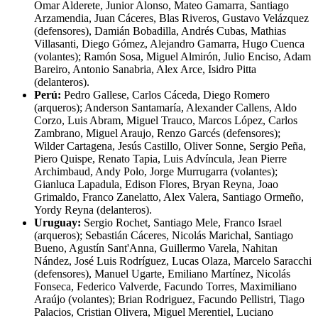
Omar Alderete, Junior Alonso, Mateo Gamarra, Santiago
Arzamendia, Juan Cáceres, Blas Riveros, Gustavo Velázquez
(defensores), Damián Bobadilla, Andrés Cubas, Mathias
Villasanti, Diego Gómez, Alejandro Gamarra, Hugo Cuenca
(volantes); Ramón Sosa, Miguel Almirón, Julio Enciso, Adam
Bareiro, Antonio Sanabria, Alex Arce, Isidro Pitta
(delanteros).
Perú:
Pedro Gallese, Carlos Cáceda, Diego Romero
(arqueros); Anderson Santamaría, Alexander Callens, Aldo
Corzo, Luis Abram, Miguel Trauco, Marcos López, Carlos
Zambrano, Miguel Araujo, Renzo Garcés (defensores);
Wilder Cartagena, Jesús Castillo, Oliver Sonne, Sergio Peña,
Piero Quispe, Renato Tapia, Luis Advíncula, Jean Pierre
Archimbaud, Andy Polo, Jorge Murrugarra (volantes);
Gianluca Lapadula, Edison Flores, Bryan Reyna, Joao
Grimaldo, Franco Zanelatto, Alex Valera, Santiago Ormeño,
Yordy Reyna (delanteros).
Uruguay:
Sergio Rochet, Santiago Mele, Franco Israel
(arqueros); Sebastián Cáceres, Nicolás Marichal, Santiago
Bueno, Agustín Sant'Anna, Guillermo Varela, Nahitan
Nández, José Luis Rodríguez, Lucas Olaza, Marcelo Saracchi
(defensores), Manuel Ugarte, Emiliano Martínez, Nicolás
Fonseca, Federico Valverde, Facundo Torres, Maximiliano
Araújo (volantes); Brian Rodriguez, Facundo Pellistri, Tiago
Palacios, Cristian Olivera, Miguel Merentiel, Luciano