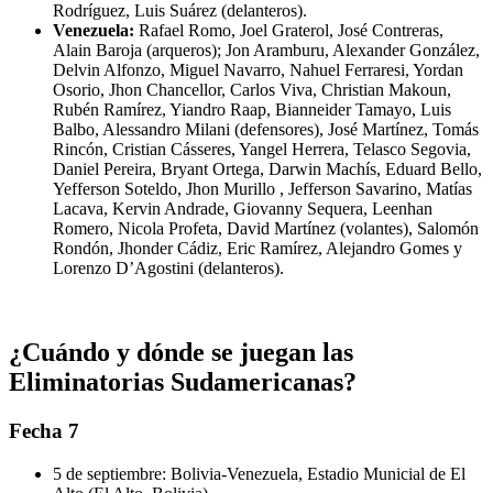
Rodríguez, Luis Suárez (delanteros).
Venezuela:
Rafael Romo, Joel Graterol, José Contreras,
Alain Baroja (arqueros); Jon Aramburu, Alexander González,
Delvin Alfonzo, Miguel Navarro, Nahuel Ferraresi, Yordan
Osorio, Jhon Chancellor, Carlos Viva, Christian Makoun,
Rubén Ramírez, Yiandro Raap, Bianneider Tamayo, Luis
Balbo, Alessandro Milani (defensores), José Martínez, Tomás
Rincón, Cristian Cásseres, Yangel Herrera, Telasco Segovia,
Daniel Pereira, Bryant Ortega, Darwin Machís, Eduard Bello,
Yefferson Soteldo, Jhon Murillo , Jefferson Savarino, Matías
Lacava, Kervin Andrade, Giovanny Sequera, Leenhan
Romero, Nicola Profeta, David Martínez (volantes), Salomón
Rondón, Jhonder Cádiz, Eric Ramírez, Alejandro Gomes y
Lorenzo D’Agostini (delanteros).
¿Cuándo y dónde se juegan las
Eliminatorias Sudamericanas?
Fecha 7
5 de septiembre: Bolivia-Venezuela, Estadio Municial de El