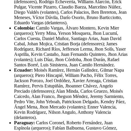
(defensores), Rodrigo Echeverría, Williams Alarcón, Erick
Pulgar, Vicente Pizarro, Claudio Baeza, Marcelino Núñez,
Diego Valdés (volantes), Carlos Palacios, Ben Brereton, Jean
Meneses, Víctor Dávila, Darío Osorio, Bruno Barticciotto,
Eduardo Vargas (delanteros).
Colombia:
Camilo Vargas, Álvaro Montero, Kevin Mier
(arqueros); Yerry Mina, Yerson Mosquera, Jhon Lucumí,
Carlos Cuesta, Daniel Muñoz, Santiago Arias, Juan David
Cabal, Johan Mojica, Cristian Borja (defensores); James
Rodríguez, Richard Ríos, Jefferson Lerma, Jhon Solís, Yaser
Asprilla, Kevin Castaño, Juan Fernando Quintero, Jhon Arias
(volantes); Luis Díaz, Jhon Córdoba, Jhon Durán, Rafael
Santos Borré, Luis Sinisterra, Juan Camilo Hernández.
Ecuador:
Moisés Ramírez, Hernán Galíndez, Gilmar Napa
(arqueros); Piero Hincapié, William Pacho, Félix Torres,
Jackson Porozo, Joel Ordóñez, Xavier Arreaga, Cristian
Ramírez, Pervis Estupiñán, Jhoanner Chávez, Angelo
Preciado (defensores); Alan Minda, Carlos Gruezo, Moisés
Caicedo, Alan Franco, Jhegson Méndez, Jeremy Sarmiento,
Pedro Vite, John Yeboah, Patrickson Delgado, Kendry Páez,
Ángel Mena, Jhon Mercado (volantes); Enner Valencia,
Kevin Rodríguez, Nilson Angulo, Anthony Valencia
(delanteros).
Paraguay:
Carlos Coronel, Roberto Fernández, Juan
Espínola (arqueros); Fabían Balbuena, Gustavo Gómez,