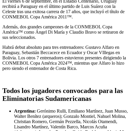
El viernes 6 de septiembre, en el Estadio Centenario, Uruguay
recibirá a Paraguay en el último partido de Luis Suárez con la
Celeste tras una exitosa carrera de 17 años, que incluyó el título de
CONMEBOL Copa América 2011™.
Además, dos grandes campeones de la CONMEBOL Copa
América™ como Ángel Di María y Claudio Bravo se retiraron de
sus seleccionados.
Habrá debut absoluto para tres entrenadores: Gustavo Alfaro en
Paraguay, Sebastián Beccacece en Ecuador y Oscar VIllegas en
Bolivia. Los otros 7 entrenadores estuvieron presentes dirigiendo la
CONMEBOL Copa América 2024™, mientras que Alfaro lo hizo
pero siendo el entrenador de Costa Rica.
Todos los jugadores convocados para las
Eliminatorias Sudamericanas
Argentina:
Gerónimo Rulli, Emiliano Martínez, Juan Musso,
Walter Benítez (arqueros); Gonzalo Montiel, Nahuel Molina,
Christian Romero, Germán Pezzella, Nicolás Otamendi,
Lisandro Martínez, Valentín Barco, Marcos Acuña