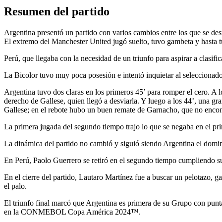
Resumen del partido
Argentina presentó un partido con varios cambios entre los que se des
El extremo del Manchester United jugó suelto, tuvo gambeta y hasta tu
Perú, que llegaba con la necesidad de un triunfo para aspirar a clasifi
La Bicolor tuvo muy poca posesión e intentó inquietar al seleccionado
Argentina tuvo dos claras en los primeros 45’ para romper el cero. A l
derecho de Gallese, quien llegó a desviarla. Y luego a los 44’, una g
Gallese; en el rebote hubo un buen remate de Garnacho, que no encon
La primera jugada del segundo tiempo trajo lo que se negaba en el pri
La dinámica del partido no cambió y siguió siendo Argentina el domina
En Perú, Paolo Guerrero se retiró en el segundo tiempo cumpliendo 
En el cierre del partido, Lautaro Martínez fue a buscar un pelotazo, g
el palo.
El triunfo final marcó que Argentina es primera de su Grupo con puntaj
en la CONMEBOL Copa América 2024™.