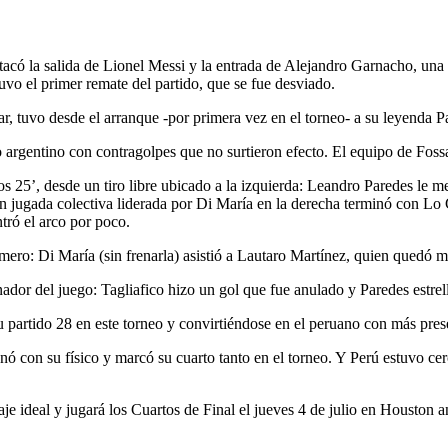
tacó la salida de Lionel Messi y la entrada de Alejandro Garnacho, una 
vo el primer remate del partido, que se fue desviado.
car, tuvo desde el arranque -por primera vez en el torneo- a su leyenda 
 argentino con contragolpes que no surtieron efecto. El equipo de Fossa
os 25’, desde un tiro libre ubicado a la izquierda: Leandro Paredes le m
ran jugada colectiva liderada por Di María en la derecha terminó con Lo
tró el arco por poco.
mero: Di María (sin frenarla) asistió a Lautaro Martínez, quien quedó m
dor del juego: Tagliafico hizo un gol que fue anulado y Paredes estrell
su partido 28 en este torneo y convirtiéndose en el peruano con más
anó con su físico y marcó su cuarto tanto en el torneo. Y Perú estuvo ce
e ideal y jugará los Cuartos de Final el jueves 4 de julio en Houston a