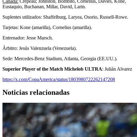
Canadá:
Crépeau; Johnston, Bombito, Cornelius, Davies, Koné,
Eustaquio, Buchanan, Millar, David, Larin.
Suplentes utilizados: Shaffelburg, Laryea, Osorio, Russell-Rowe.
Tarjetas: Kone (amarilla), Cornelius (amarilla).
Entrenador: Jesse Marsch.
Árbitro: Jesús Valenzuela (Venezuela).
Sede: Mercedes-Benz Stadium, Atlanta, Georgia (EE.UU.).
Superior Player of the Match Michelob ULTRA
: Julián Alvarez
https://x.com/CopaAmerica/status/1803980722262147208
Noticias relacionadas