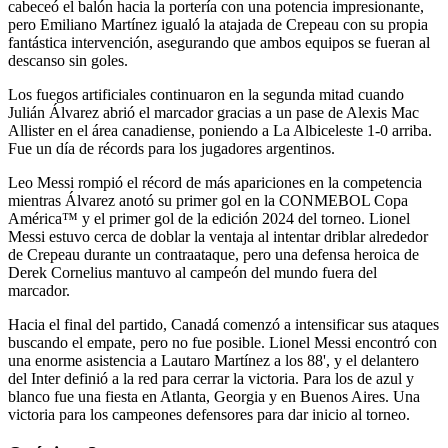
cabeceó el balón hacia la portería con una potencia impresionante,
pero Emiliano Martínez igualó la atajada de Crepeau con su propia
fantástica intervención, asegurando que ambos equipos se fueran al
descanso sin goles.
Los fuegos artificiales continuaron en la segunda mitad cuando
Julián Álvarez abrió el marcador gracias a un pase de Alexis Mac
Allister en el área canadiense, poniendo a La Albiceleste 1-0 arriba.
Fue un día de récords para los jugadores argentinos.
Leo Messi rompió el récord de más apariciones en la competencia
mientras Álvarez anotó su primer gol en la CONMEBOL Copa
América™ y el primer gol de la edición 2024 del torneo. Lionel
Messi estuvo cerca de doblar la ventaja al intentar driblar alrededor
de Crepeau durante un contraataque, pero una defensa heroica de
Derek Cornelius mantuvo al campeón del mundo fuera del
marcador.
Hacia el final del partido, Canadá comenzó a intensificar sus ataques
buscando el empate, pero no fue posible. Lionel Messi encontró con
una enorme asistencia a Lautaro Martínez a los 88', y el delantero
del Inter definió a la red para cerrar la victoria. Para los de azul y
blanco fue una fiesta en Atlanta, Georgia y en Buenos Aires. Una
victoria para los campeones defensores para dar inicio al torneo.