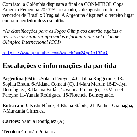
Com isso, a Colômbia disputará a final da CONMEBOL Copa
América Femenina 2025™ no sábado, 2 de agosto, contra o
vencedor de Brasil x Uruguai. A Argentina disputará o terceiro lugar
contra o perdedor dessa semifinal.
*As classificações para os Jogos Olímpicos estarão sujeitas a
revisão e deverão ser aprovadas e formalizadas pelo Comitê
Olímpico Internacional (COI).
https://www.youtube.com/watch?v=2Age1xt3DaA
Escalações e informações da partida
Argentina (0/4):
1-Solana Pereyra, 4-Catalina Roggerone, 13-
Sophia Braun, 6-Aldana Cometti (C), 14-Iara Martin; 16-Evelyn
Domínguez, 8-Daiana Falfán, 5-Vanina Preininger, 10-Maricel
Pereyra; 11-Yamila Rodríguez, 15-Florencia Bonsegundo.
Entraram:
9-Kishi Núñez, 3-Eliana Stábile, 21-Paulina Gramaglia,
7-Margarita Giménez.
Cartões:
Yamila Rodríguez (A).
Técnico:
Germán Portanova.