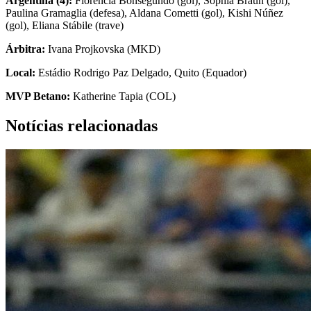
Argentina (4):
Florencia Bonsegundo (gol), Sophia Braun (gol),
Paulina Gramaglia (defesa), Aldana Cometti (gol), Kishi Núñez
(gol), Eliana Stábile (trave)
Árbitra:
Ivana Projkovska (MKD)
Local:
Estádio Rodrigo Paz Delgado, Quito (Equador)
MVP Betano:
Katherine Tapia (COL)
Notícias relacionadas