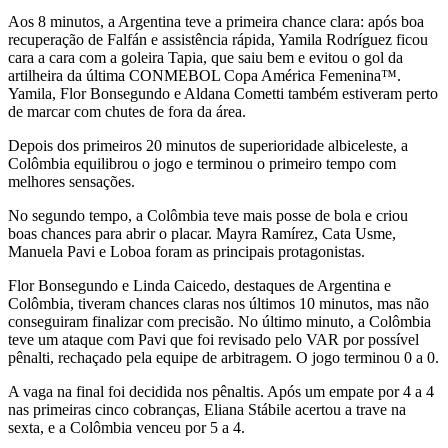
Aos 8 minutos, a Argentina teve a primeira chance clara: após boa
recuperação de Falfán e assistência rápida, Yamila Rodríguez ficou
cara a cara com a goleira Tapia, que saiu bem e evitou o gol da
artilheira da última CONMEBOL Copa América Femenina™.
Yamila, Flor Bonsegundo e Aldana Cometti também estiveram perto
de marcar com chutes de fora da área.
Depois dos primeiros 20 minutos de superioridade albiceleste, a
Colômbia equilibrou o jogo e terminou o primeiro tempo com
melhores sensações.
No segundo tempo, a Colômbia teve mais posse de bola e criou
boas chances para abrir o placar. Mayra Ramírez, Cata Usme,
Manuela Pavi e Loboa foram as principais protagonistas.
Flor Bonsegundo e Linda Caicedo, destaques de Argentina e
Colômbia, tiveram chances claras nos últimos 10 minutos, mas não
conseguiram finalizar com precisão. No último minuto, a Colômbia
teve um ataque com Pavi que foi revisado pelo VAR por possível
pênalti, rechaçado pela equipe de arbitragem. O jogo terminou 0 a 0.
A vaga na final foi decidida nos pênaltis. Após um empate por 4 a 4
nas primeiras cinco cobranças, Eliana Stábile acertou a trave na
sexta, e a Colômbia venceu por 5 a 4.