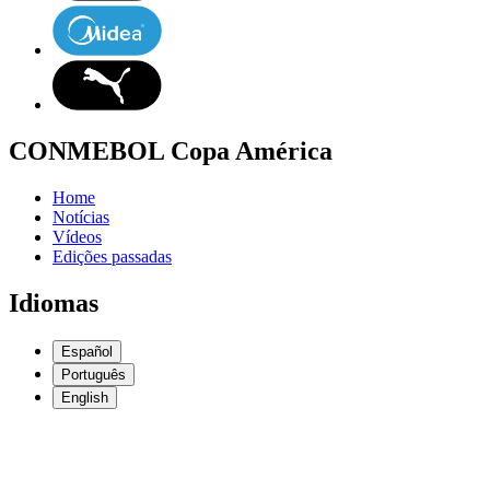
CONMEBOL Copa América
Home
Notícias
Vídeos
Edições passadas
Idiomas
Español
Português
English