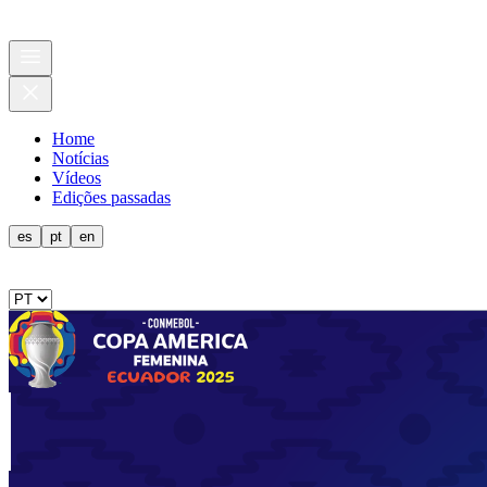
Home
Notícias
Vídeos
Edições passadas
es
pt
en