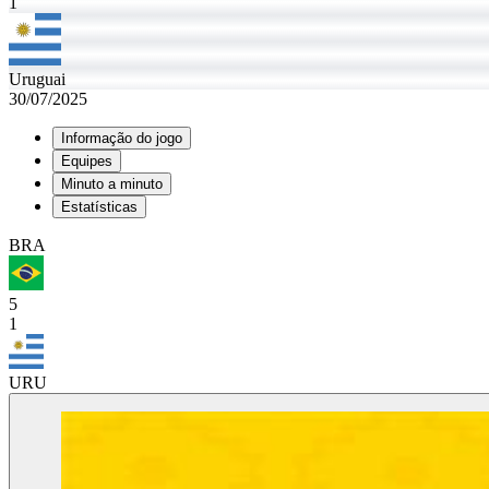
1
Uruguai
30/07/2025
Informação do jogo
Equipes
Minuto a minuto
Estatísticas
BRA
5
1
URU