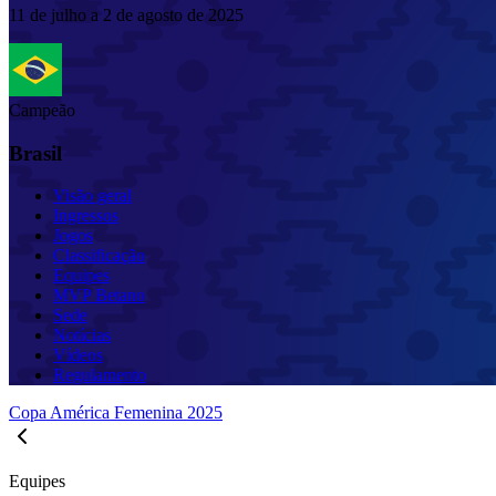
11 de julho a 2 de agosto de 2025
Campeão
Brasil
Visão geral
Ingressos
Jogos
Classificação
Equipes
MVP Betano
Sede
Notícias
Vídeos
Regulamento
Copa América Femenina 2025
Equipes