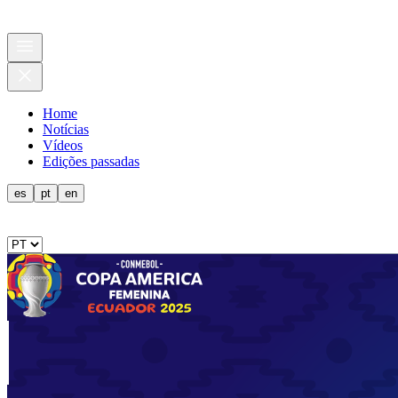
Home
Notícias
Vídeos
Edições passadas
es
pt
en