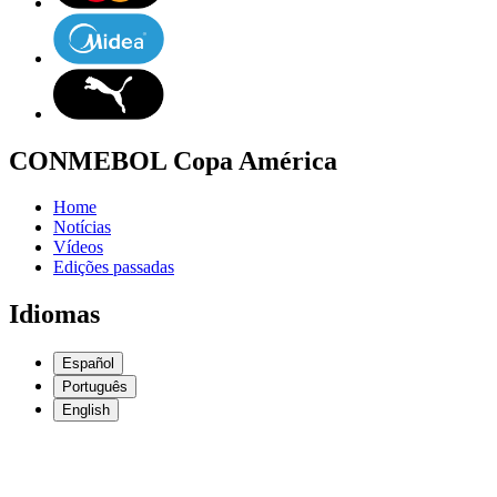
CONMEBOL Copa América
Home
Notícias
Vídeos
Edições passadas
Idiomas
Español
Português
English