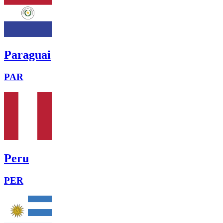
Paraguai
PAR
Peru
PER