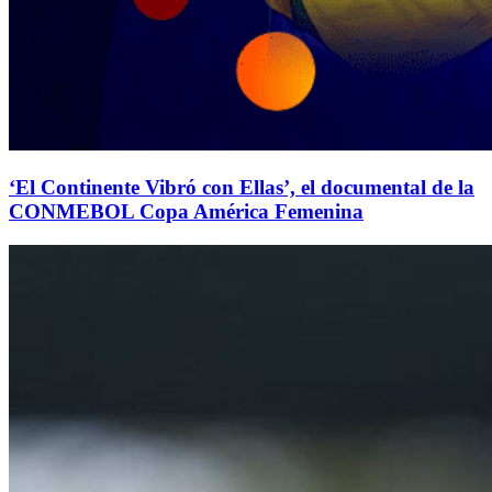
‘El Continente Vibró con Ellas’, el documental de la
CONMEBOL Copa América Femenina