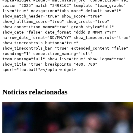
<opta-widget widget="matchstats_pro" competition="991"
season="2025" match="2498162" template="team_graphs"
live="true" navigation="tabs_more" default_nav="1"
show_match_header="true" show_score="true"
show_halftime_score="true" show_crests="true"
show_competition_name="true" graph_style="full"
show_date="false" date_format="dddd D MMMM YYYY"
narrow_date_format="DD/MM/YY" show_timecontrols="true"
show_timecontrols_buttons="true"
show_timecontrols_bar="true" extended_content="false"
rounding="1" competition_naming="full"
team_naming="full" show_live="true" show_logo="true"
show_title="true" breakpoints="400, 700"
sport="football"></opta-widget>
Noticias relacionadas