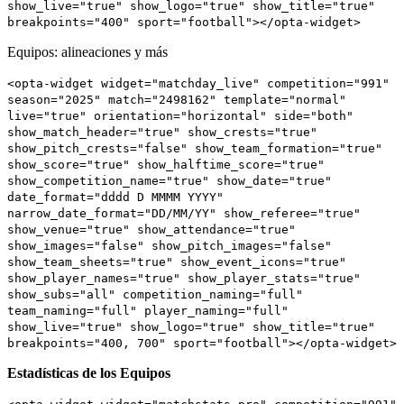
show_live="true" show_logo="true" show_title="true"
breakpoints="400" sport="football"></opta-widget>
Equipos: alineaciones y más
<opta-widget widget="matchday_live" competition="991"
season="2025" match="2498162" template="normal"
live="true" orientation="horizontal" side="both"
show_match_header="true" show_crests="true"
show_pitch_crests="false" show_team_formation="true"
show_score="true" show_halftime_score="true"
show_competition_name="true" show_date="true"
date_format="dddd D MMMM YYYY"
narrow_date_format="DD/MM/YY" show_referee="true"
show_venue="true" show_attendance="true"
show_images="false" show_pitch_images="false"
show_team_sheets="true" show_event_icons="true"
show_player_names="true" show_player_stats="true"
show_subs="all" competition_naming="full"
team_naming="full" player_naming="full"
show_live="true" show_logo="true" show_title="true"
breakpoints="400, 700" sport="football"></opta-widget>
Estadísticas de los Equipos