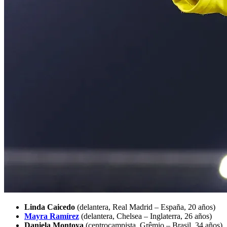
Linda Caicedo
(delantera, Real Madrid – España, 20 años)
Mayra Ramírez
(delantera, Chelsea – Inglaterra, 26 años)
Daniela Montoya
(centrocampista, Grêmio – Brasil, 34 años)