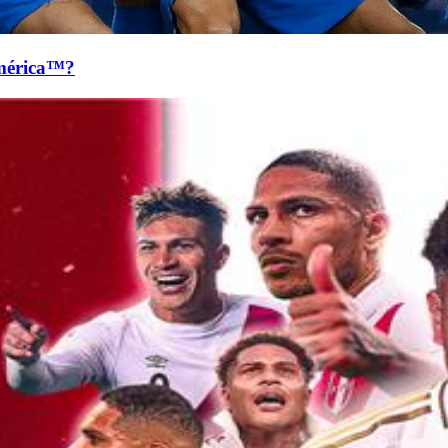
mérica™?