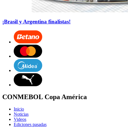
¡Brasil y Argentina finalistas!
CONMEBOL Copa América
Inicio
Noticias
Videos
Ediciones pasadas