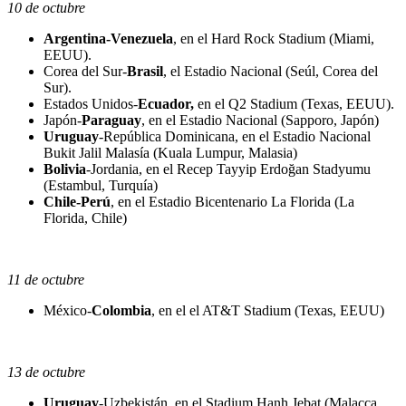
10 de octubre
Argentina-Venezuela
, en el Hard Rock Stadium (Miami,
EEUU).
Corea del Sur-
Brasil
, el Estadio Nacional (Seúl, Corea del
Sur).
Estados Unidos-
Ecuador,
en el Q2 Stadium (Texas, EEUU).
Japón-
Paraguay
, en el Estadio Nacional (Sapporo, Japón)
Uruguay
-República Dominicana, en el Estadio Nacional
Bukit Jalil Malasía (Kuala Lumpur, Malasia)
Bolivia
-Jordania, en el Recep Tayyip Erdoğan Stadyumu
(Estambul, Turquía)
Chile-Perú
, en el Estadio Bicentenario La Florida (La
Florida, Chile)
11 de octubre
México-
Colombia
, en el el AT&T Stadium (Texas, EEUU)
13 de octubre
Uruguay
-Uzbekistán, en el Stadium Hanh Jebat (Malacca,