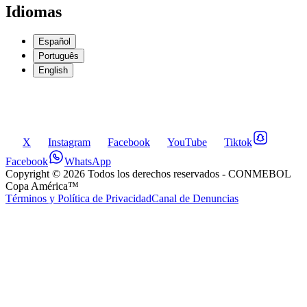
Idiomas
Español
Português
English
X
Instagram
Facebook
YouTube
Tiktok
Facebook
WhatsApp
Copyright ©
2026
Todos los derechos reservados
- CONMEBOL
Copa América™
Términos y Política de Privacidad
Canal de Denuncias