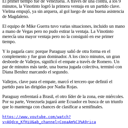
El primer tiempo fue de Venezuela. A través de una contra, a los 9
minutos, la Vinotinto logró la primera ventaja en un partido clave.
Vielma empujó, ya sin arquera, al gol luego de una buena asistencia
de Magdaleno.
El equipo de Mike Guerra tuvo varias situaciones, incluido un mano
a mano de Vegas pero no pudo estirar la ventaja. La Vinotinto
merecía una mayor ventaja pero no la consiguió en ese primer
tiempo.
Y lo pagaría caro: porque Paraguay salió de otra forma en el
complemento y fue gran dominador. A los cinco minutos, un gran
desborde de Vallejos, significó el empate a través de Romero. Un
par de minutos más tarde, una buena jugada colectiva, terminó con
Diana Benítez marcando el segundo.
Vallejos, clave para el empate, marcó el tercero que definió el
partido para las dirigidas por Nadia Rojas.
Paraguay enfrentará a Brasil, el otro líder de la zona, este miércoles.
Por su parte, Venezuela jugará ante Ecuador en busca de un triunfo
que lo mantenga con chances de clasificar a semifinales.
https://www.youtube.com/watch?
v=AQdcp_KfHiU&ab_channel=CopaAm%C3%A9rica