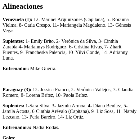
Alineaciones
Venezuela (1):
12- Marinel Argüinzones (Capitana), 5- Roraima
Vielma, 8- Carla Crespo, 11- Mariangela Magdaleno, 13- Génesis
Vegas
Suplentes:
1- Emily Brito, 2- Verónica da Silva, 3- Cinthia
Zarabia,4- Mariannys Rodríguez, 6- Cristina Rivas, 7- Zharit
Fuentes, 9- Francheska Palencia, 10- Yilvi Conde, 14- Adrianny
Luna.
Entrenador:
Mike Guerra.
Paraguay (3):
12- Jessica Franco, 2- Verónica Vallejos, 7- Claudia
Romero, 8- Lorena Brítez, 10- Paola Brítez.
Suplentes:
1-Sara Silva, 3- Jazmín Armoa, 4- Diana Benítez, 5-
Jamila Acosta, 6-Cinthia Arévalo (Capitana), 9- Liz Sosa, 11- Nataly
Lezcano, 13- Perla Bareiro, 14- Liz Ortíz.
Entrenadora:
Nadia Rodas.
Goles: