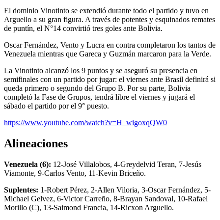
El dominio Vinotinto se extendió durante todo el partido y tuvo en
Arguello a su gran figura. A través de potentes y esquinados remates
de puntín, el N°14 convirtió tres goles ante Bolivia.
Oscar Fernández, Vento y Lucra en contra completaron los tantos de
Venezuela mientras que Gareca y Guzmán marcaron para la Verde.
La Vinotinto alcanzó los 9 puntos y se aseguró su presencia en
semifinales con un partido por jugar: el viernes ante Brasil definirá si
queda primero o segundo del Grupo B. Por su parte, Bolivia
completó la Fase de Grupos, tendrá libre el viernes y jugará el
sábado el partido por el 9° puesto.
https://www.youtube.com/watch?v=H_wigoxqQW0
Alineaciones
Venezuela (6):
12-José Villalobos, 4-Greydelvid Teran, 7-Jesús
Viamonte, 9-Carlos Vento, 11-Kevin Briceño.
Suplentes:
1-Robert Pérez, 2-Allen Viloria, 3-Oscar Fernández, 5-
Michael Gelvez, 6-Victor Carreño, 8-Brayan Sandoval, 10-Rafael
Morillo (C), 13-Saimond Francia, 14-Ricxon Arguello.