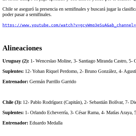
Chile se aseguró la presencia en semifinales y buscará jugar la clasif
poder pasar a semifinales.
https://www.youtube.com/watch?v=gcyWmq3eSuA&ab_channel=
Alineaciones
Uruguay (2):
1- Wenceslao Moline, 3- Santiago Miranda Castro, 5- 
Suplentes:
12- Yohan Riquel Perdomo, 2- Bruno González, 4- Agustín 
Entrenador:
Germán Parrillo Garrido
Chile (3):
12- Pablo Rodríguez (Capitán), 2- Sebastián Bolívar, 7- Di
Suplentes:
1- Orlando Echeverría, 3- César Rama, 4- Matías Araya, 
Entrenador:
Eduardo Medalla