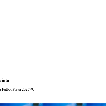
uinto
a Futbol Playa 2025™.