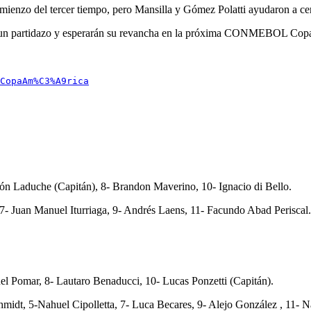
ienzo del tercer tiempo, pero Mansilla y Gómez Polatti ayudaron a cerr
con un partidazo y esperarán su revancha en la próxima CONMEBOL Co
CopaAm%C3%A9rica
ón Laduche (Capitán), 8- Brandon Maverino, 10- Ignacio di Bello.
7- Juan Manuel Iturriaga, 9- Andrés Laens, 11- Facundo Abad Periscal.
l Pomar, 8- Lautaro Benaducci, 10- Lucas Ponzetti (Capitán).
midt, 5-Nahuel Cipolletta, 7- Luca Becares, 9- Alejo González , 11- 