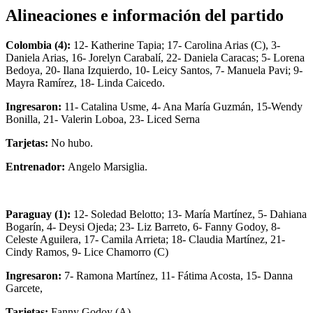
Alineaciones e información del partido
Colombia (4):
12- Katherine Tapia; 17- Carolina Arias (C), 3-
Daniela Arias, 16- Jorelyn Carabalí, 22- Daniela Caracas; 5- Lorena
Bedoya, 20- Ilana Izquierdo, 10- Leicy Santos, 7- Manuela Pavi; 9-
Mayra Ramírez, 18- Linda Caicedo.
Ingresaron:
11- Catalina Usme, 4- Ana María Guzmán, 15-Wendy
Bonilla, 21- Valerin Loboa, 23- Liced Serna
Tarjetas:
No hubo.
Entrenador:
Angelo Marsiglia.
Paraguay (1):
12- Soledad Belotto; 13- María Martínez, 5- Dahiana
Bogarín, 4- Deysi Ojeda; 23- Liz Barreto, 6- Fanny Godoy, 8-
Celeste Aguilera, 17- Camila Arrieta; 18- Claudia Martínez, 21-
Cindy Ramos, 9- Lice Chamorro (C)
Ingresaron:
7- Ramona Martínez, 11- Fátima Acosta, 15- Danna
Garcete,
Tarjetas:
Fanny Godoy (A)