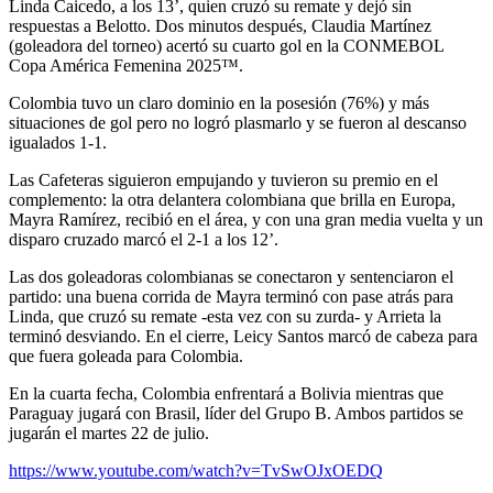
Linda Caicedo, a los 13’, quien cruzó su remate y dejó sin
respuestas a Belotto. Dos minutos después, Claudia Martínez
(goleadora del torneo) acertó su cuarto gol en la CONMEBOL
Copa América Femenina 2025™.
Colombia tuvo un claro dominio en la posesión (76%) y más
situaciones de gol pero no logró plasmarlo y se fueron al descanso
igualados 1-1.
Las Cafeteras siguieron empujando y tuvieron su premio en el
complemento: la otra delantera colombiana que brilla en Europa,
Mayra Ramírez, recibió en el área, y con una gran media vuelta y un
disparo cruzado marcó el 2-1 a los 12’.
Las dos goleadoras colombianas se conectaron y sentenciaron el
partido: una buena corrida de Mayra terminó con pase atrás para
Linda, que cruzó su remate -esta vez con su zurda- y Arrieta la
terminó desviando. En el cierre, Leicy Santos marcó de cabeza para
que fuera goleada para Colombia.
En la cuarta fecha, Colombia enfrentará a Bolivia mientras que
Paraguay jugará con Brasil, líder del Grupo B. Ambos partidos se
jugarán el martes 22 de julio.
https://www.youtube.com/watch?v=TvSwOJxOEDQ