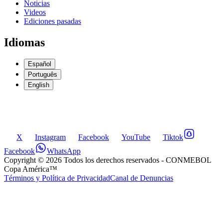
Noticias
Videos
Ediciones pasadas
Idiomas
Español
Português
English
X
Instagram
Facebook
YouTube
Tiktok
Facebook
WhatsApp
Copyright ©
2026
Todos los derechos reservados
- CONMEBOL
Copa América™
Términos y Política de Privacidad
Canal de Denuncias