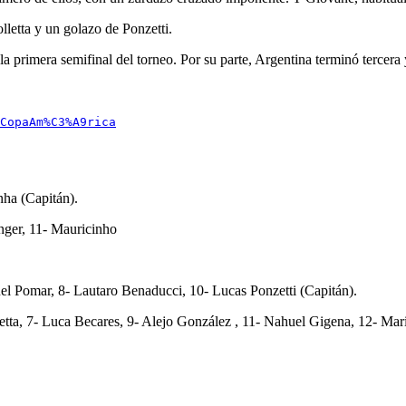
lletta y un golazo de Ponzetti.
a primera semifinal del torneo. Por su parte, Argentina terminó tercera 
CopaAm%C3%A9rica
nha (Capitán).
anger, 11- Mauricinho
l Pomar, 8- Lautaro Benaducci, 10- Lucas Ponzetti (Capitán).
tta, 7- Luca Becares, 9- Alejo González , 11- Nahuel Gigena, 12- Mar