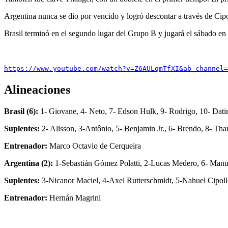
Argentina nunca se dio por vencido y logró descontar a través de Cipo
Brasil terminó en el segundo lugar del Grupo B y jugará el sábado en l
https://www.youtube.com/watch?v=Z6AULqmTfXI&ab_channel=
Alineaciones
Brasil (6):
1- Giovane, 4- Neto, 7- Edson Hulk, 9- Rodrigo, 10- Dati
Suplentes:
2- Alisson, 3-Antônio, 5- Benjamin Jr., 6- Brendo, 8- Th
Entrenador:
Marco Octavio de Cerqueira
Argentina (2):
1-Sebastián Gómez Polatti, 2-Lucas Medero, 6- Manue
Suplentes:
3-Nicanor Maciel, 4-Axel Rutterschmidt, 5-Nahuel Cipolle
Entrenador:
Hernán Magrini