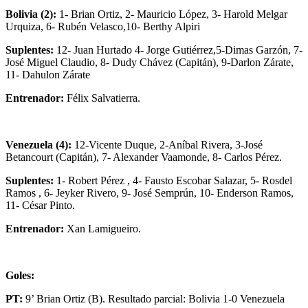
Bolivia (2):
1- Brian Ortiz, 2- Mauricio López, 3- Harold Melgar
Urquiza, 6- Rubén Velasco,10- Berthy Alpiri
Suplentes:
12- Juan Hurtado 4- Jorge Gutiérrez,5-Dimas Garzón, 7-
José Miguel Claudio, 8- Dudy Chávez (Capitán), 9-Darlon Zárate,
11- Dahulon Zárate
Entrenador:
Félix Salvatierra.
Venezuela (4):
12-Vicente Duque, 2-Aníbal Rivera, 3-José
Betancourt (Capitán), 7- Alexander Vaamonde, 8- Carlos Pérez.
Suplentes:
1- Robert Pérez , 4- Fausto Escobar Salazar, 5- Rosdel
Ramos , 6- Jeyker Rivero, 9- José Semprún, 10- Enderson Ramos,
11- César Pinto.
Entrenador:
Xan Lamigueiro.
Goles:
PT:
9’ Brian Ortiz (B). Resultado parcial: Bolivia 1-0 Venezuela