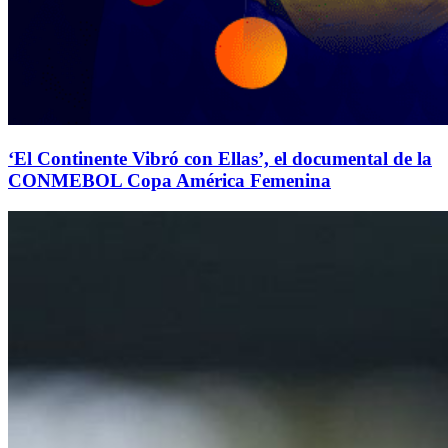
‘El Continente Vibró con Ellas’, el documental de la
CONMEBOL Copa América Femenina