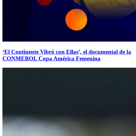
‘El Continente Vibró con Ellas’, el documental de la
CONMEBOL Copa América Femenina