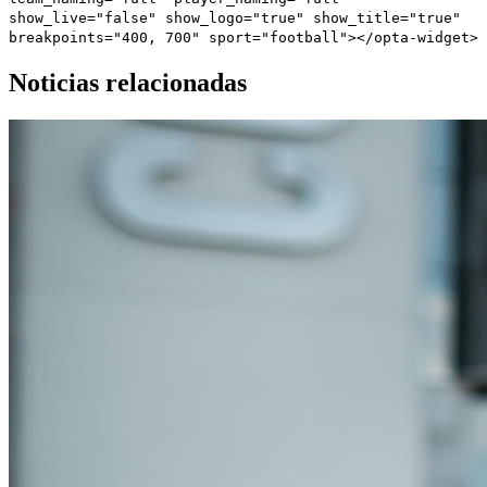
show_live="false" show_logo="true" show_title="true"
breakpoints="400, 700" sport="football"></opta-widget>
Noticias relacionadas