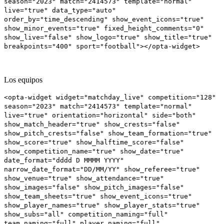
season="2023" match="2414573" template="normal"
live="true" data_type="auto"
order_by="time_descending" show_event_icons="true"
show_minor_events="true" fixed_height_comments="0"
show_live="false" show_logo="true" show_title="true"
breakpoints="400" sport="football"></opta-widget>
Los equipos
<opta-widget widget="matchday_live" competition="128"
season="2023" match="2414573" template="normal"
live="true" orientation="horizontal" side="both"
show_match_header="true" show_crests="false"
show_pitch_crests="false" show_team_formation="true"
show_score="true" show_halftime_score="false"
show_competition_name="true" show_date="true"
date_format="dddd D MMMM YYYY"
narrow_date_format="DD/MM/YY" show_referee="true"
show_venue="true" show_attendance="true"
show_images="false" show_pitch_images="false"
show_team_sheets="true" show_event_icons="true"
show_player_names="true" show_player_stats="true"
show_subs="all" competition_naming="full"
team_naming="full" player_naming="full"