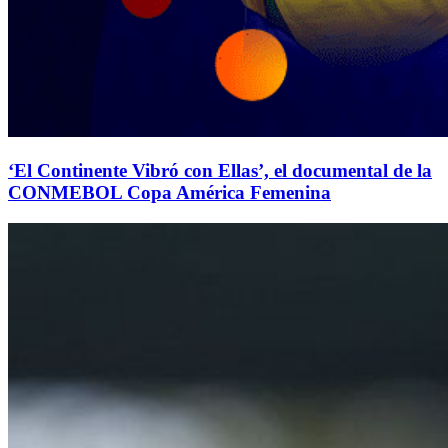
‘El Continente Vibró con Ellas’, el documental de la
CONMEBOL Copa América Femenina