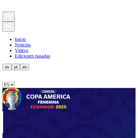
Inicio
Noticias
Videos
Ediciones pasadas
es
pt
en