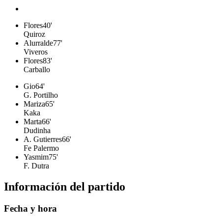
Flores
40'
Quiroz
Alurralde
77'
Viveros
Flores
83'
Carballo
Gio
64'
G. Portilho
Mariza
65'
Kaka
Marta
66'
Dudinha
A. Gutierres
66'
Fe Palermo
Yasmim
75'
F. Dutra
Información del partido
Fecha y hora