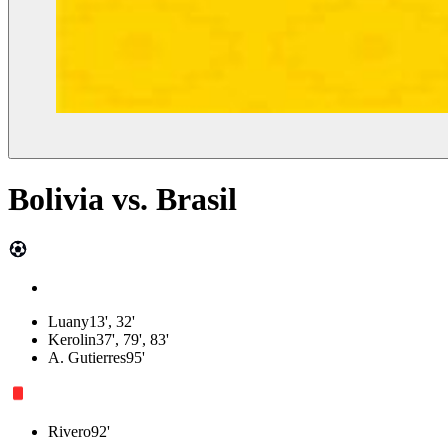
Bolivia
vs.
Brasil
Luany
13', 32'
Kerolin
37', 79', 83'
A. Gutierres
95'
Rivero
92'