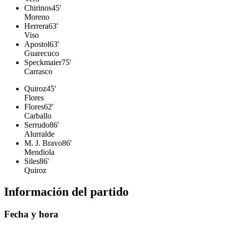
Chirinos
45'
Moreno
Herrera
63'
Viso
Apostol
63'
Guarecuco
Speckmaier
75'
Carrasco
Quiroz
45'
Flores
Flores
62'
Carballo
Serrudo
86'
Alurralde
M. J. Bravo
86'
Mendiola
Siles
86'
Quiroz
Información del partido
Fecha y hora