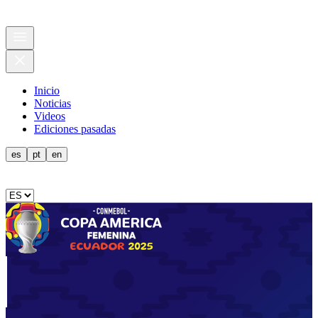
Inicio
Noticias
Videos
Ediciones pasadas
es
pt
en