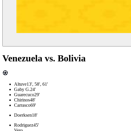
Venezuela
vs.
Bolivia
Altuve
13', 58', 61'
Gaby G.
24'
Guarecuco
29'
Chirinos
48'
Carrasco
69'
Doerksen
18'
Rodriguez
45'
Vero