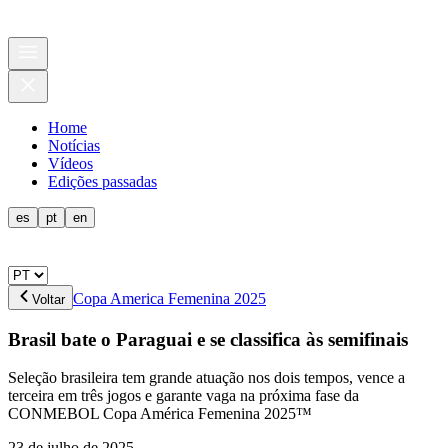
Home
Notícias
Vídeos
Edições passadas
es
pt
en
Copa America Femenina 2025
Voltar
Brasil bate o Paraguai e se classifica às semifinais
Seleção brasileira tem grande atuação nos dois tempos, vence a
terceira em três jogos e garante vaga na próxima fase da
CONMEBOL Copa América Femenina 2025™
23 de julho de 2025