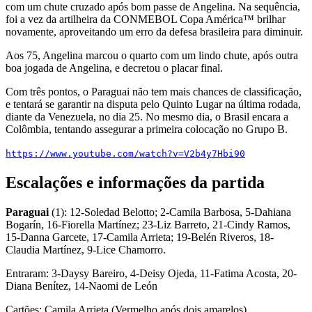
com um chute cruzado após bom passe de Angelina. Na sequência,
foi a vez da artilheira da CONMEBOL Copa América™ brilhar
novamente, aproveitando um erro da defesa brasileira para diminuir.
Aos 75, Angelina marcou o quarto com um lindo chute, após outra
boa jogada de Angelina, e decretou o placar final.
Com três pontos, o Paraguai não tem mais chances de classificação,
e tentará se garantir na disputa pelo Quinto Lugar na última rodada,
diante da Venezuela, no dia 25. No mesmo dia, o Brasil encara a
Colômbia, tentando assegurar a primeira colocação no Grupo B.
https://www.youtube.com/watch?v=V2b4y7Hbi90
Escalações e informações da partida
Paraguai
(1): 12-Soledad Belotto; 2-Camila Barbosa, 5-Dahiana
Bogarín, 16-Fiorella Martínez; 23-Liz Barreto, 21-Cindy Ramos,
15-Danna Garcete, 17-Camila Arrieta; 19-Belén Riveros, 18-
Claudia Martínez, 9-Lice Chamorro.
Entraram: 3-Daysy Bareiro, 4-Deisy Ojeda, 11-Fatima Acosta, 20-
Diana Benítez, 14-Naomi de León
Cartões: Camila Arrieta (Vermelho após dois amarelos)