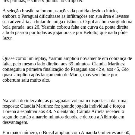
três partidas, e soma 9 pontos no Grupo B.
A seleção brasileira tomou as ações da partida desde o início,
embora o Paraguai dificultasse as infiltrações em sua área e levasse
sua adversária a chutar de longa distância. O gol acabou surgindo na
bola parada: aos 26, Yasmin cobrou falta em curva da ponta direita,
a bola passou por todas as jogadoras e por Belotto, que nada pôde
fazer.
Quase como um replay, Yasmin ampliou novamente em cobrança de
falta, pelo mesmo lado direito, aos 39 minutos. Claudia Martínez
conseguiu a primeira finalização do Paraguai aos 42 e, aos 45, Gio
quase ampliou após lançamento de Marta, mas seu chute por
cobertura saiu muito alto.
Na volta do intervalo, as paraguaias voltaram dispostas a dar uma
resposta: Claudia Martínez fez grande jogada individual e forçou
Lorena a espalmar aos 48. No entanto, Camila Arrieta recebeu o
segundo cartão amarelo minutos depois, e deixou a Albirroja em
desvantagem.
Em maior número, o Brasil ampliou com Amanda Gutierres aos 60,