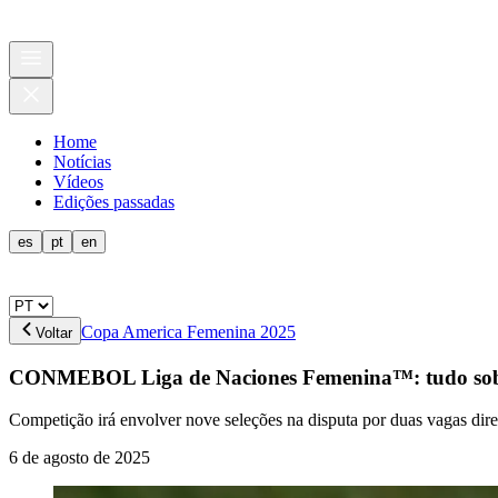
Home
Notícias
Vídeos
Edições passadas
es
pt
en
Copa America Femenina 2025
Voltar
CONMEBOL Liga de Naciones Femenina™: tudo sobre 
Competição irá envolver nove seleções na disputa por duas vagas dir
6 de agosto de 2025