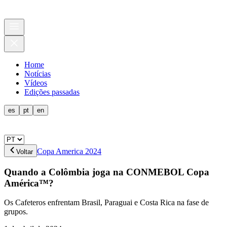
Home
Notícias
Vídeos
Edições passadas
es
pt
en
Copa America 2024
Voltar
Quando a Colômbia joga na CONMEBOL Copa
América™?
Os Cafeteros enfrentam Brasil, Paraguai e Costa Rica na fase de
grupos.