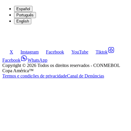
Español
Português
English
X
Instagram
Facebook
YouTube
Tiktok
Facebook
WhatsApp
Copyright ©
2026
Todos os direitos reservados
- CONMEBOL
Copa América™
Termos e condições de privacidade
Canal de Denúncias