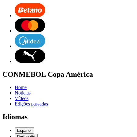
CONMEBOL Copa América
Home
Notícias
Vídeos
Edições passadas
Idiomas
Español
Português