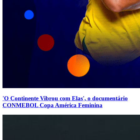
'O Continente Vibrou com Elas', o documentário
CONMEBOL Copa América Feminina