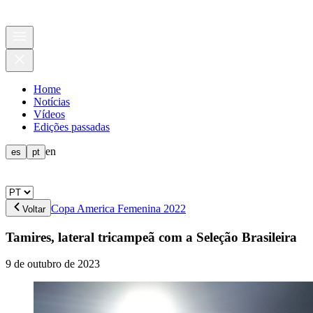
Home
Notícias
Vídeos
Edições passadas
en
es
pt
Copa America Femenina 2022
Voltar
Tamires, lateral tricampeã com a Seleção Brasileira
9 de outubro de 2023