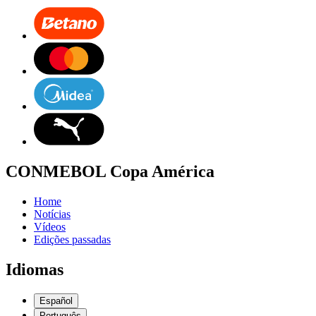
CONMEBOL Copa América
Home
Notícias
Vídeos
Edições passadas
Idiomas
Español
Português