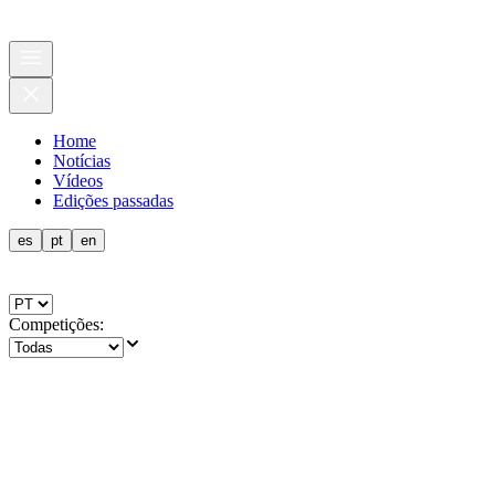
Home
Notícias
Vídeos
Edições passadas
es
pt
en
Competições
: