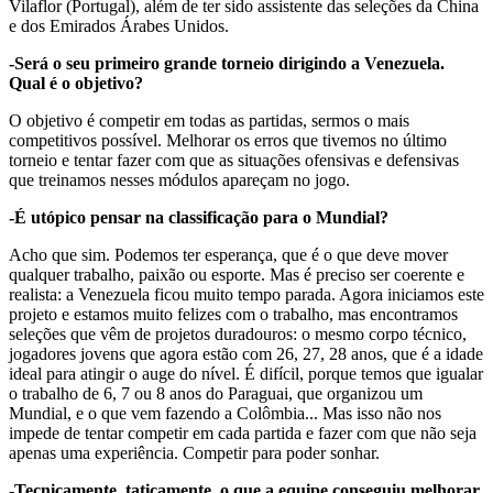
Vilaflor (Portugal), além de ter sido assistente das seleções da China
e dos Emirados Árabes Unidos.
-Será o seu primeiro grande torneio dirigindo a Venezuela.
Qual é o objetivo?
O objetivo é competir em todas as partidas, sermos o mais
competitivos possível. Melhorar os erros que tivemos no último
torneio e tentar fazer com que as situações ofensivas e defensivas
que treinamos nesses módulos apareçam no jogo.
-É utópico pensar na classificação para o Mundial?
Acho que sim. Podemos ter esperança, que é o que deve mover
qualquer trabalho, paixão ou esporte. Mas é preciso ser coerente e
realista: a Venezuela ficou muito tempo parada. Agora iniciamos este
projeto e estamos muito felizes com o trabalho, mas encontramos
seleções que vêm de projetos duradouros: o mesmo corpo técnico,
jogadores jovens que agora estão com 26, 27, 28 anos, que é a idade
ideal para atingir o auge do nível. É difícil, porque temos que igualar
o trabalho de 6, 7 ou 8 anos do Paraguai, que organizou um
Mundial, e o que vem fazendo a Colômbia... Mas isso não nos
impede de tentar competir em cada partida e fazer com que não seja
apenas uma experiência. Competir para poder sonhar.
-Tecnicamente, taticamente, o que a equipe conseguiu melhorar