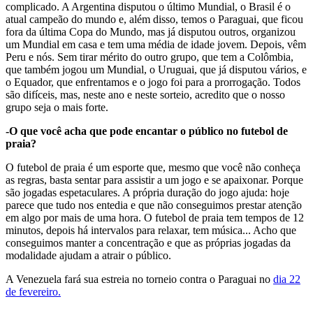
complicado. A Argentina disputou o último Mundial, o Brasil é o
atual campeão do mundo e, além disso, temos o Paraguai, que ficou
fora da última Copa do Mundo, mas já disputou outros, organizou
um Mundial em casa e tem uma média de idade jovem. Depois, vêm
Peru e nós. Sem tirar mérito do outro grupo, que tem a Colômbia,
que também jogou um Mundial, o Uruguai, que já disputou vários, e
o Equador, que enfrentamos e o jogo foi para a prorrogação. Todos
são difíceis, mas, neste ano e neste sorteio, acredito que o nosso
grupo seja o mais forte.
-O que você acha que pode encantar o público no futebol de
praia?
O futebol de praia é um esporte que, mesmo que você não conheça
as regras, basta sentar para assistir a um jogo e se apaixonar. Porque
são jogadas espetaculares. A própria duração do jogo ajuda: hoje
parece que tudo nos entedia e que não conseguimos prestar atenção
em algo por mais de uma hora. O futebol de praia tem tempos de 12
minutos, depois há intervalos para relaxar, tem música... Acho que
conseguimos manter a concentração e que as próprias jogadas da
modalidade ajudam a atrair o público.
A Venezuela fará sua estreia no torneio contra o Paraguai no
dia 22
de fevereiro.