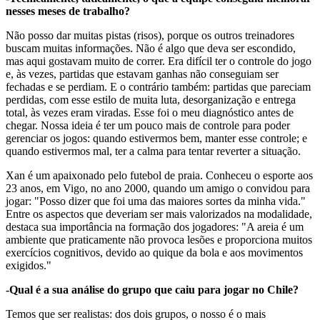
nesses meses de trabalho?
Não posso dar muitas pistas (risos), porque os outros treinadores
buscam muitas informações. Não é algo que deva ser escondido,
mas aqui gostavam muito de correr. Era difícil ter o controle do jogo
e, às vezes, partidas que estavam ganhas não conseguiam ser
fechadas e se perdiam. E o contrário também: partidas que pareciam
perdidas, com esse estilo de muita luta, desorganização e entrega
total, às vezes eram viradas. Esse foi o meu diagnóstico antes de
chegar. Nossa ideia é ter um pouco mais de controle para poder
gerenciar os jogos: quando estivermos bem, manter esse controle; e
quando estivermos mal, ter a calma para tentar reverter a situação.
Xan é um apaixonado pelo futebol de praia. Conheceu o esporte aos
23 anos, em Vigo, no ano 2000, quando um amigo o convidou para
jogar: "Posso dizer que foi uma das maiores sortes da minha vida."
Entre os aspectos que deveriam ser mais valorizados na modalidade,
destaca sua importância na formação dos jogadores: "A areia é um
ambiente que praticamente não provoca lesões e proporciona muitos
exercícios cognitivos, devido ao quique da bola e aos movimentos
exigidos."
-Qual é a sua análise do grupo que caiu para jogar no Chile?
Temos que ser realistas: dos dois grupos, o nosso é o mais