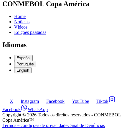
CONMEBOL Copa América
Home
Notícias
Vídeos
Edições passadas
Idiomas
Español
Português
English
X
Instagram
Facebook
YouTube
Tiktok
Facebook
WhatsApp
Copyright ©
2026
Todos os direitos reservados
- CONMEBOL
Copa América™
Termos e condições de privacidade
Canal de Denúncias