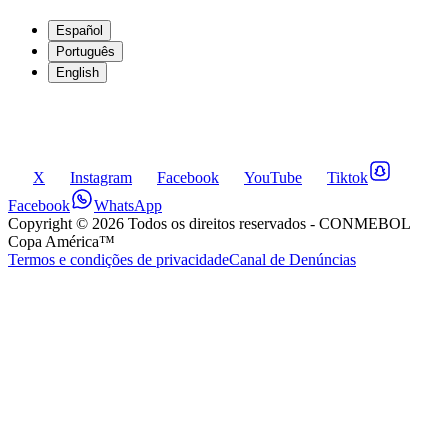
Español
Português
English
X
Instagram
Facebook
YouTube
Tiktok
Facebook
WhatsApp
Copyright ©
2026
Todos os direitos reservados
- CONMEBOL
Copa América™
Termos e condições de privacidade
Canal de Denúncias