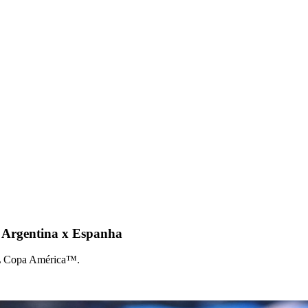
re Argentina x Espanha
OL Copa América™.