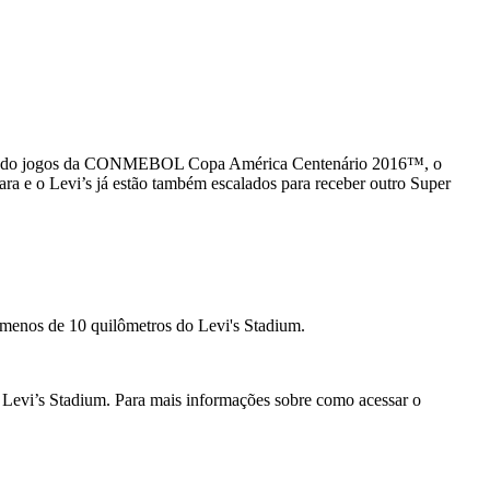
incluindo jogos da CONMEBOL Copa América Centenário 2016™, o
ra e o Levi’s já estão também escalados para receber outro Super
 menos de 10 quilômetros do Levi's Stadium.
o Levi’s Stadium. Para mais informações sobre como acessar o