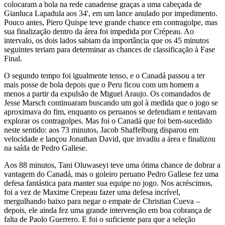
colocaram a bola na rede canadense graças a uma cabeçada de
Gianluca Lapadula aos 34', em um lance anulado por impedimento.
Pouco antes, Piero Quispe teve grande chance em contragolpe, mas
sua finalização dentro da área foi impedida por Crépeau. Ao
intervalo, os dois lados sabiam da importância que os 45 minutos
seguintes teriam para determinar as chances de classificação à Fase
Final.
O segundo tempo foi igualmente tenso, e o Canadá passou a ter
mais posse de bola depois que o Peru ficou com um homem a
menos a partir da expulsão de Miguel Araujo. Os comandados de
Jesse Marsch continuaram buscando um gol à medida que o jogo se
aproximava do fim, enquanto os peruanos se defendiam e tentavam
explorar os contragolpes. Mas foi o Canadá que foi bem-sucedido
neste sentido: aos 73 minutos, Jacob Shaffelburg disparou em
velocidade e lançou Jonathan David, que invadiu a área e finalizou
na saída de Pedro Gallese.
Aos 88 minutos, Tani Oluwaseyi teve uma ótima chance de dobrar a
vantagem do Canadá, mas o goleiro peruano Pedro Gallese fez uma
defesa fantástica para manter sua equipe no jogo. Nos acréscimos,
foi a vez de Maxime Crepeau fazer uma defesa incrível,
mergulhando baixo para negar o empate de Christian Cueva –
depois, ele ainda fez uma grande intervenção em boa cobrança de
falta de Paolo Guerrero. E foi o suficiente para que a seleção