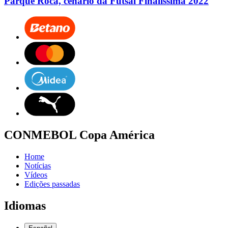
Parque Roca, cenário da Futsal Finalíssima 2022
CONMEBOL Copa América
Home
Notícias
Vídeos
Edições passadas
Idiomas