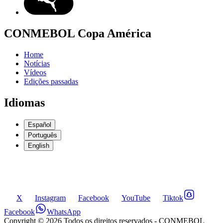
CONMEBOL Copa América
Home
Notícias
Vídeos
Edições passadas
Idiomas
Español
Português
English
X
Instagram
Facebook
YouTube
Tiktok
Facebook
WhatsApp
Copyright ©
2026
Todos os direitos reservados
- CONMEBOL