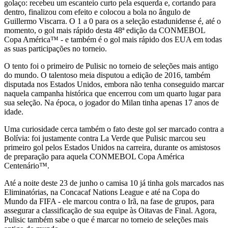
golaço: recebeu um escanteio curto pela esquerda e, cortando para
dentro, finalizou com efeito e colocou a bola no ângulo de
Guillermo Viscarra. O 1 a 0 para os a seleção estadunidense é, até o
momento, o gol mais rápido desta 48ª edição da CONMEBOL
Copa América™ - e também é o gol mais rápido dos EUA em todas
as suas participações no torneio.
O tento foi o primeiro de Pulisic no torneio de seleções mais antigo
do mundo. O talentoso meia disputou a edição de 2016, também
disputada nos Estados Unidos, embora não tenha conseguido marcar
naquela campanha histórica que encerrou com um quarto lugar para
sua seleção. Na época, o jogador do Milan tinha apenas 17 anos de
idade.
Uma curiosidade cerca também o fato deste gol ser marcado contra a
Bolívia: foi justamente contra La Verde que Pulisic marcou seu
primeiro gol pelos Estados Unidos na carreira, durante os amistosos
de preparação para aquela CONMEBOL Copa América
Centenário™.
Até a noite deste 23 de junho o camisa 10 já tinha gols marcados nas
Eliminatórias, na Concacaf Nations League e até na Copa do
Mundo da FIFA - ele marcou contra o Irã, na fase de grupos, para
assegurar a classificação de sua equipe às Oitavas de Final. Agora,
Pulisic também sabe o que é marcar no torneio de seleções mais